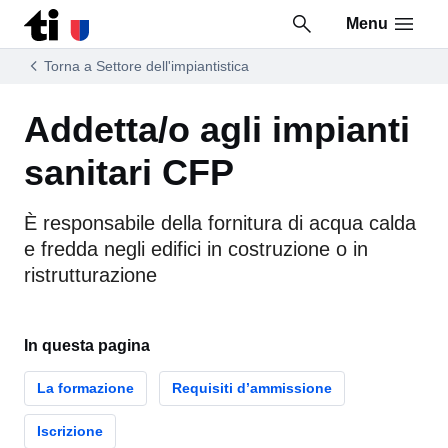
Menu
Vai al contenuto della pagina
Vai al piè di pagina
Torna a Settore dell'impiantistica
Addetta/o agli impianti
sanitari CFP
È responsabile della fornitura di acqua calda
e fredda negli edifici in costruzione o in
ristrutturazione
In questa pagina
La formazione
Requisiti d’ammissione
Iscrizione