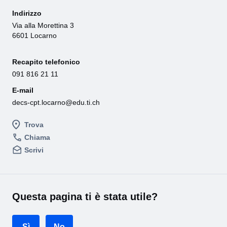
Indirizzo
Via alla Morettina 3
6601 Locarno
Recapito telefonico
091 816 21 11
E-mail
decs-cpt.locarno@edu.ti.ch
Trova
Chiama
Scrivi
Questa pagina ti è stata utile?
Sì
No