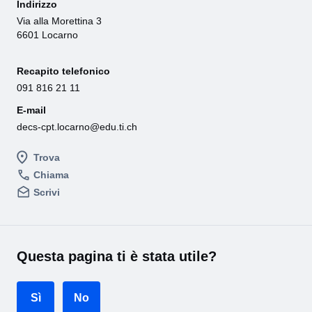
Indirizzo
Via alla Morettina 3
6601 Locarno
Recapito telefonico
091 816 21 11
E-mail
decs-cpt.locarno@edu.ti.ch
Trova
Chiama
Scrivi
Questa pagina ti è stata utile?
Sì
No