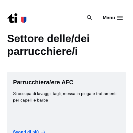
Menu
Vai al contenuto della pagina
Vai al piè di pagina
Torna a Percorsi formativi
Settore delle/dei
parrucchiere/i
Parrucchiera/ere AFC
Si occupa di lavaggi, tagli, messa in piega e trattamenti
per capelli e barba
Scopri di più