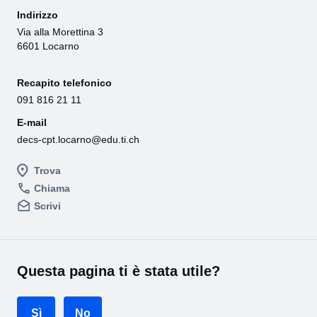
Indirizzo
Via alla Morettina 3
6601 Locarno
Recapito telefonico
091 816 21 11
E-mail
decs-cpt.locarno@edu.ti.ch
Trova
Chiama
Scrivi
Questa pagina ti è stata utile?
Sì
No